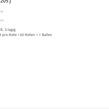
205 J
ng:
eit:
n
ß, 3-lagig
t pro Rolle / 60 Rollen = 1 Ballen