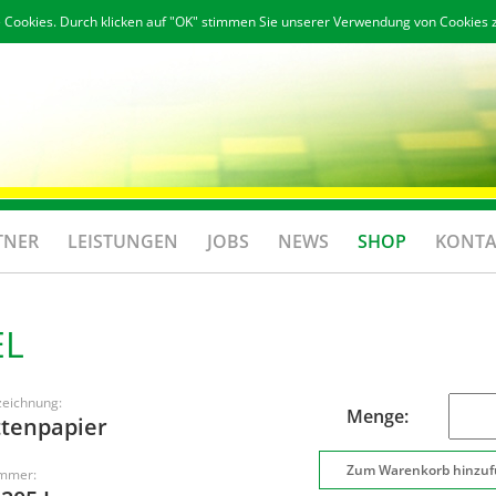
 Cookies. Durch klicken auf "OK" stimmen Sie unserer Verwendung von Cookies 
TNER
LEISTUNGEN
JOBS
NEWS
SHOP
KONTA
EL
zeichnung:
Menge:
ttenpapier
ummer: