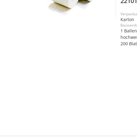
22101
Verpacku
Karton
Basiseinh
1 Balle
hochwei
200 Blat