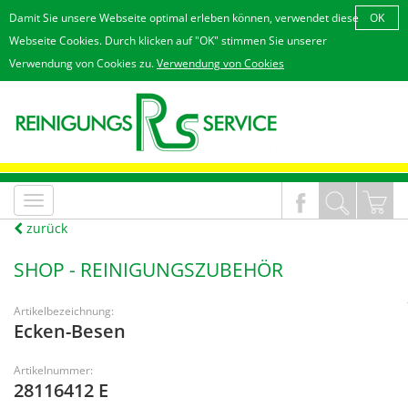
Damit Sie unsere Webseite optimal erleben können, verwendet diese
OK
Webseite Cookies. Durch klicken auf "OK" stimmen Sie unserer
Verwendung von Cookies zu.
Verwendung von Cookies
MenÃ¼
an/aus
zurück
SHOP -
REINIGUNGSZUBEHÖR
Artikelbezeichnung:
Ecken-Besen
Artikelnummer:
28116412 E