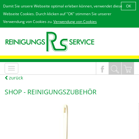
Damit Sie unsere Webseite optimal erleben können, verwendet diese
OK
Webseite Cookies. Durch klicken auf "OK" stimmen Sie unserer
Verwendung von Cookies zu.
Verwendung von Cookies
MenÃ¼
an/aus
zurück
SHOP -
REINIGUNGSZUBEHÖR