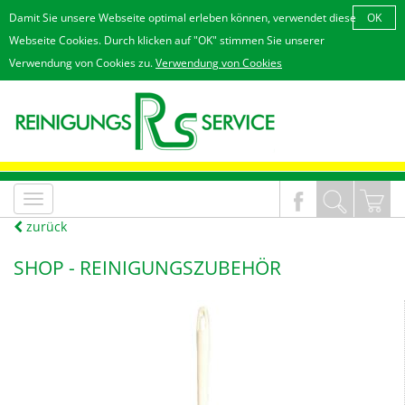
Damit Sie unsere Webseite optimal erleben können, verwendet diese
OK
Webseite Cookies. Durch klicken auf "OK" stimmen Sie unserer
Verwendung von Cookies zu.
Verwendung von Cookies
MenÃ¼
an/aus
zurück
SHOP -
REINIGUNGSZUBEHÖR