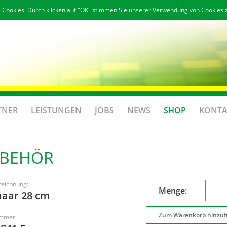
 Cookies. Durch klicken auf "OK" stimmen Sie unserer Verwendung von Cookies 
TNER
LEISTUNGEN
JOBS
NEWS
SHOP
KONTA
UBEHÖR
zeichnung:
Menge:
haar 28 cm
ummer: