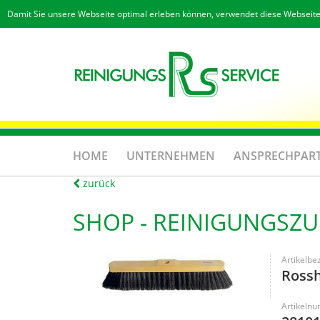
Damit Sie unsere Webseite optimal erleben können, verwendet diese Webseite
HOME
UNTERNEHMEN
ANSPRECHPAR
zurück
SHOP -
REINIGUNGSZ
Artikelbe
Ross
Artikeln