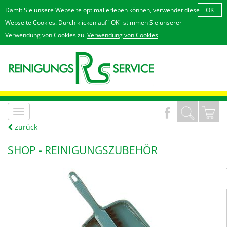
Damit Sie unsere Webseite optimal erleben können, verwendet diese
OK
Webseite Cookies. Durch klicken auf "OK" stimmen Sie unserer
Verwendung von Cookies zu.
Verwendung von Cookies
MenÃ¼
an/aus
zurück
SHOP -
REINIGUNGSZUBEHÖR