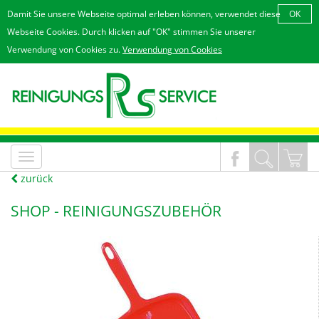
Damit Sie unsere Webseite optimal erleben können, verwendet diese
OK
Webseite Cookies. Durch klicken auf "OK" stimmen Sie unserer
Verwendung von Cookies zu.
Verwendung von Cookies
MenÃ¼
an/aus
zurück
SHOP -
REINIGUNGSZUBEHÖR