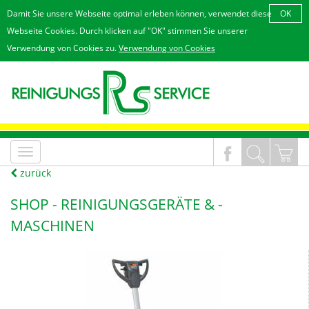
Damit Sie unsere Webseite optimal erleben können, verwendet diese
OK
Webseite Cookies. Durch klicken auf "OK" stimmen Sie unserer
Verwendung von Cookies zu.
Verwendung von Cookies
MenÃ¼
an/aus
zurück
SHOP -
REINIGUNGSGERÄTE & -
MASCHINEN