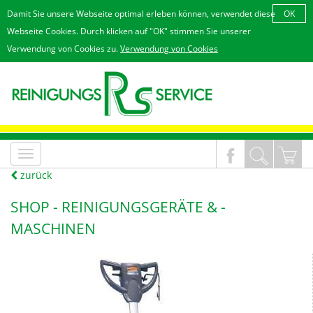
Damit Sie unsere Webseite optimal erleben können, verwendet diese
OK
Webseite Cookies. Durch klicken auf "OK" stimmen Sie unserer
Verwendung von Cookies zu.
Verwendung von Cookies
MenÃ¼
an/aus
zurück
SHOP -
REINIGUNGSGERÄTE & -
MASCHINEN