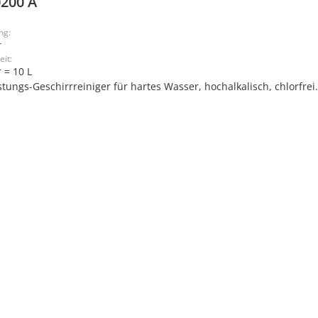
200 A
ng:
r
eit:
 = 10 L
stungs-Geschirrreiniger für hartes Wasser, hochalkalisch, chlorfrei