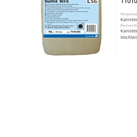
11010
Verpacku
Kaniste
Basiseinh
Kanister
Hochlei