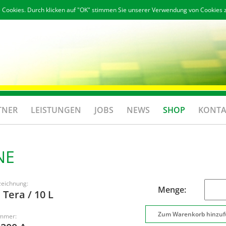
 Cookies. Durch klicken auf "OK" stimmen Sie unserer Verwendung von Cookies 
TNER
LEISTUNGEN
JOBS
NEWS
SHOP
KONTA
NE
zeichnung:
Menge:
Tera / 10 L
ummer: