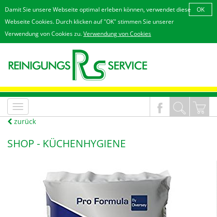
Damit Sie unsere Webseite optimal erleben können, verwendet diese
OK
Webseite Cookies. Durch klicken auf "OK" stimmen Sie unserer
Verwendung von Cookies zu.
Verwendung von Cookies
MenÃ¼
an/aus
zurück
SHOP -
KÜCHENHYGIENE