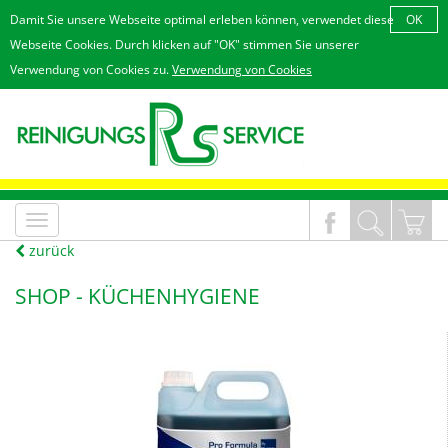
Damit Sie unsere Webseite optimal erleben können, verwendet diese
OK
Webseite Cookies. Durch klicken auf "OK" stimmen Sie unserer
Verwendung von Cookies zu.
Verwendung von Cookies
MenÃ¼
an/aus
zurück
SHOP -
KÜCHENHYGIENE