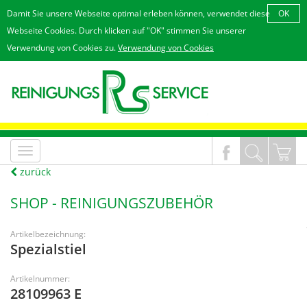
Damit Sie unsere Webseite optimal erleben können, verwendet diese
OK
Webseite Cookies. Durch klicken auf "OK" stimmen Sie unserer
Verwendung von Cookies zu.
Verwendung von Cookies
MenÃ¼
an/aus
zurück
SHOP -
REINIGUNGSZUBEHÖR
Artikelbezeichnung:
Spezialstiel
Artikelnummer:
28109963 E