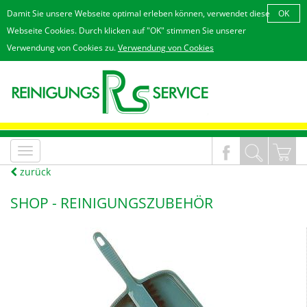
Damit Sie unsere Webseite optimal erleben können, verwendet diese
OK
Webseite Cookies. Durch klicken auf "OK" stimmen Sie unserer
Verwendung von Cookies zu.
Verwendung von Cookies
MenÃ¼
an/aus
zurück
SHOP -
REINIGUNGSZUBEHÖR